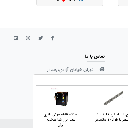
0
897
تماس با ما
تهران،خیابان آزادی،بعد از
دانشگاه شریف،انتهای خیابان
صادقی،پلاک ۳۳،واحد ۶
info@partineh.com
717 300 91 9821+
پیچ لید اسکرو T8 گام 4
دستگاه نقطه جوش باتری
پیچ بال اسکرو س
تر با طول 20 سانتیمتر
برند ابزار رضا ساخت
چین قطر 16 گام 5 میلیمتر
ایران
اری و با ذکر منبع بلامانع است.