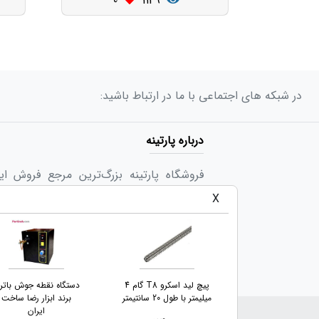
0
1149
در شبکه های اجتماعی با ما در ارتباط باشید:
درباره پارتینه
فروشگاه پارتینه بزرگ‌ترین مرجع فروش ا
گستره‌ای از کالاهای متنوع در حوزه های ب
X
مهندسین و صنعت کاران و دانشگاه ها و کارگا
خود «تجربه‌ی لذت‌بخش یک خرید اینترنتی» ر
برد کنترلر CNC چهار محور
پیچ لید اسکرو T8 گام 4
دستگاه نقطه جوش باتر
USB Mach3 با خروجی
میلیمتر با طول 20 سانتیمتر
برند ابزار رضا ساخت
۱۰۰KHz
ایران
کلیه حقوق برای پارتینه محفوظ اس