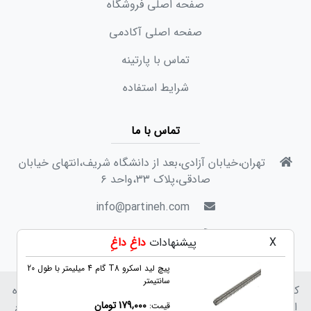
صفحه اصلی فروشگاه
صفحه اصلی آکادمی
تماس با پارتینه
شرایط استفاده
تماس با ما
تهران،خیابان آزادی،بعد از دانشگاه شریف،انتهای خیابان
صادقی،پلاک ۳۳،واحد ۶
info@partineh.com
717 300 91 9821+
X
پیشنهادات
داغِ داغِ
برد کنترلر CNC چهار محور USB Mach3 با
پیچ لید اسکرو T8 گام 4 میلیمتر با طول 20
سانتیمتر
کلیه حقوق برای پارتینه محفوظ است. استفاده از مطالب فروشگاه
179,000 تومان
اینترنتی پارتینه فقط برای مقاصد غیرتجاری و با ذکر منبع بلامانع
قیمت: