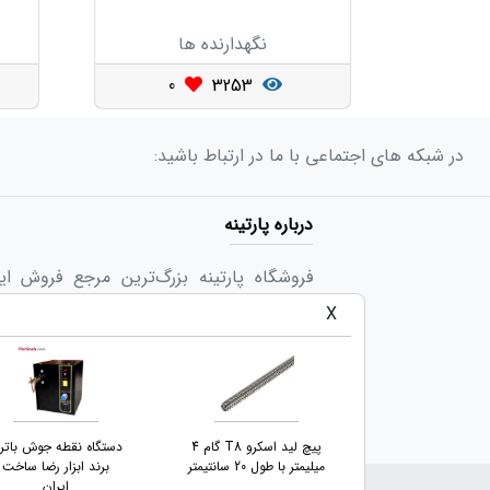
نگهدارنده ها
0
3253
در شبکه های اجتماعی با ما در ارتباط باشید:
درباره پارتینه
فروشگاه پارتینه بزرگ‌ترین مرجع فروش ا
گستره‌ای از کالاهای متنوع در حوزه های ب
X
مهندسین و صنعت کاران و دانشگاه ها و کارگا
خود «تجربه‌ی لذت‌بخش یک خرید اینترنتی» ر
برد کنترلر CNC چهار محور
پیچ لید اسکرو T8 گام 4
دستگاه نقطه جوش باتر
USB Mach3 با خروجی
میلیمتر با طول 20 سانتیمتر
برند ابزار رضا ساخت
۱۰۰KHz
ایران