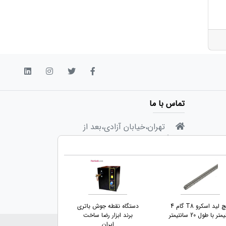
تماس با ما
تهران،خیابان آزادی،بعد از
دانشگاه شریف،انتهای خیابان
صادقی،پلاک ۳۳،واحد ۶
info@partineh.com
717 300 91 9821+
پیچ لید اسکرو T8 گام 4
دستگاه نقطه جوش باتری
پیچ بال اسکرو س
تر با طول 20 سانتیمتر
برند ابزار رضا ساخت
چین قطر 16 گام 5 میلیمتر
ایران