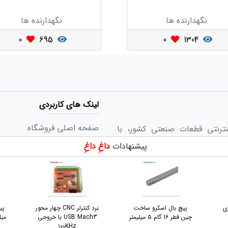
نگهدارنده ها
نگهدارنده ها
0
695
0
1304
لینک های کاربردی
صفحه اصلی فروشگاه
ینترنتی قطعات صنعتی کشور، با
رق و مکانیک برای دانشجویان و
پیشنهادات
داغِ داغِ
صفحه اصلی آکادمی
ه ها و کارخانه ها، برای کاربران
تماس با پارتینه
ا تداعی می‌کند.
شرایط استفاده
ی
پیچ بال اسکرو ساخت
برد کنترلر CNC چهار محور
چین قطر 16 گام 5 میلیمتر
USB Mach3 با خروجی
میلیم
۱۰۰KHz