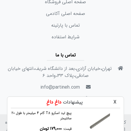
صفحه اصلی فروشگاه
صفحه اصلی آکادمی
تماس با پارتینه
شرایط استفاده
تماس با ما
تهران،خیابان آزادی،بعد از دانشگاه شریف،انتهای خیابان
صادقی،پلاک ۳۳،واحد ۶
info@partineh.com
717 300 91 9821+
X
پیشنهادات
داغِ داغِ
برد کنترلر CNC چهار محور USB Mach3 با
پیچ لید اسکرو T8 گام 4 میلیمتر با طول 20
سانتیمتر
کلیه حقوق برای پارتینه محفوظ است. استفاده از مطالب فروشگاه
179,000 تومان
اینترنتی پارتینه فقط برای مقاصد غیرتجاری و با ذکر منبع بلامانع
قیمت: