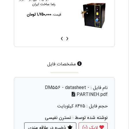
رضا ساخت ایران
1,750,000 تومان
قیمت:
›
‹
مشخصات فایل
نام فایل :
DM556 - datasheet -
PARTINEH.pdf
حجم فایل : 8475 کیلوبایت
نوشته شده توسط : نسترن نفیسی
لایک (0)
ذخیره در علاقه مندی