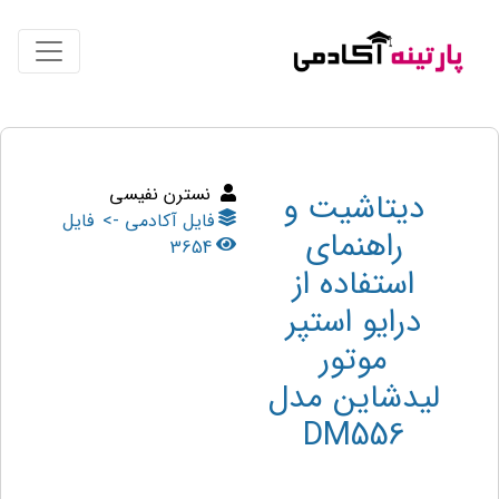
نسترن نفیسی
دیتاشیت و
فایل آکادمی ->
فایل
راهنمای
3654
استفاده از
درایو استپر
موتور
لیدشاین مدل
DM556