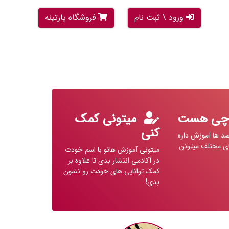
ورود \ ثبت نام
فروشگاه پارتینه
چی هست
میتونی کمک
کنی
صد ها آموزش داره
ی مختلف میتونن
میتونی آموزش هاتو با اسم خودت
در آکادمی انتشار بدی تا علاوه بر
کمک توانایی های خودت رو نشون
بدی!