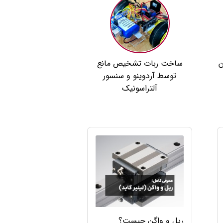
ن
ساخت ربات تشخیص مانع
توسط آردوینو و سنسور
آلتراسونیک
ریل و واگن چیست؟