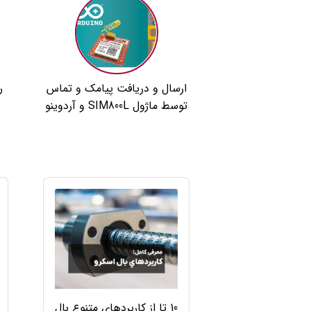
ارسال و دریافت پیامک و تماس
ر
توسط ماژول SIM800L و آردوینو
10 تا از کاربردهای متنوع بال