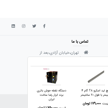
تماس با ما
تهران،خیابان آزادی،بعد از
دانشگاه شریف،انتهای خیابان
صادقی،پلاک ۳۳،واحد ۶
info@partineh.com
717 300 91 9821+
پیچ لید اسکرو T8 گام 4
دستگاه نقطه جوش باتری
پیچ بال اسکرو س
تر با طول 20 سانتیمتر
برند ابزار رضا ساخت
چین قطر 16 گام 5 میلیمتر
ایران
اری و با ذکر منبع بلامانع است.
179,000 تومان
1,100,000 تومان
یمت:
قیمت:
1,750,000 تومان
قیمت: