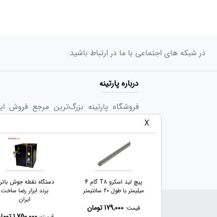
در شبکه های اجتماعی با ما در ارتباط باشید:
درباره پارتینه
فروشگاه پارتینه بزرگ‌ترین مرجع فروش ا
گستره‌ای از کالاهای متنوع در حوزه های ب
X
مهندسین و صنعت کاران و دانشگاه ها و کارگا
خود «تجربه‌ی لذت‌بخش یک خرید اینترنتی» ر
برد کنترلر CNC چهار محور
پیچ لید اسکرو T8 گام 4
دستگاه نقطه جوش باتر
USB Mach3 با خروجی
میلیمتر با طول 20 سانتیمتر
برند ابزار رضا ساخت
۱۰۰KHz
ایران
کلیه حقوق برای پارتینه محفوظ اس
179,000 تومان
قیمت:
1,053,000 تومان
1,750,000 تومان
قیمت: