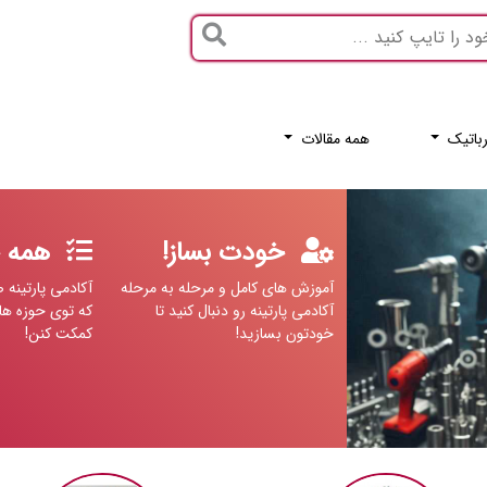
باتیک
همه مقالات
خودت بساز!
همه 
آموزش های کامل و مرحله به مرحله
آکادمی پارتینه 
آکادمی پارتینه رو دنبال کنید تا
که توی حوزه ها
خودتون بسازید!
کمکت کنن!