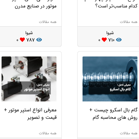
کدام مناسب‌تر است؟
موتور در صنایع مدرن
همه مقالات
همه مقالات
شیوا
شیوا
0
787
0
710
گام بال اسکرو چیست +
معرفی انواع استپر موتور +
روش های محاسبه گام
قیمت و تصویر
همه مقالات
همه مقالات