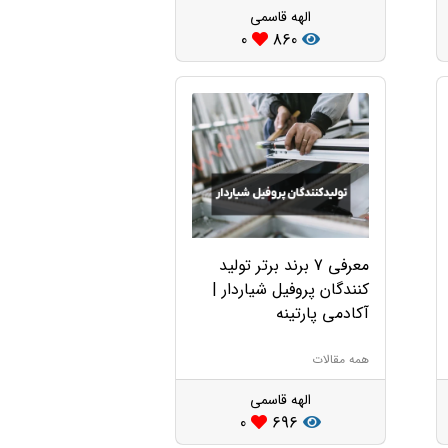
الهه قاسمی
0
860
معرفی 7 برند برتر تولید
کنندگان پروفیل شیاردار |
آکادمی پارتینه
همه مقالات
الهه قاسمی
0
696