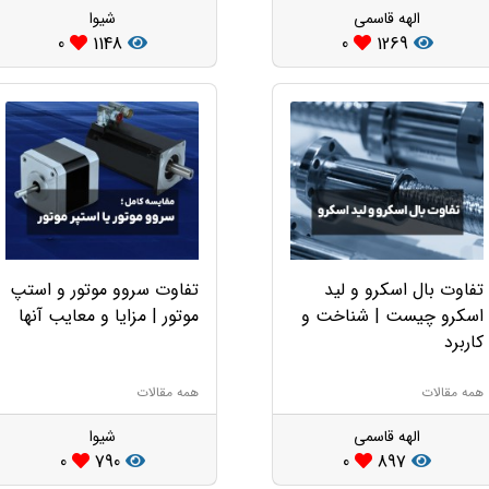
الهه قاسمی
شیوا
0
1148
0
1269
تفاوت بال اسکرو و لید
تفاوت سروو موتور و استپ
اسکرو چیست | شناخت و
موتور | مزایا و معایب آنها
کاربرد
همه مقالات
همه مقالات
الهه قاسمی
شیوا
0
790
0
897