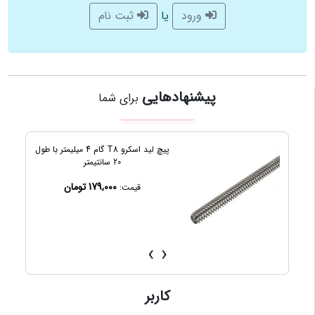
یا
ورود
ثبت نام
پیشنهادهایی
برای شما
پیچ لید اسکرو T8 گام 4 میلیمتر با طول
دستگاه ن
20 سانتیمتر
179,000 تومان
قیمت:
ق
›
‹
کاربر