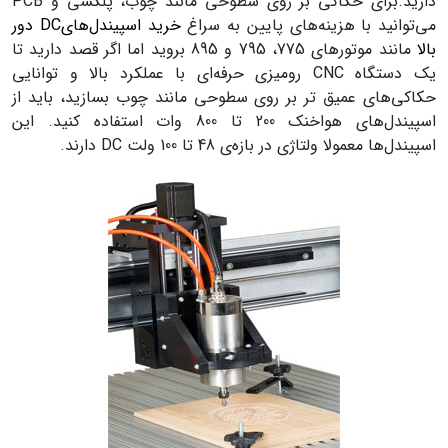
دارید.برای حکاکی بر روی سطوحی مانند چوب، پلکسی و PCB
می‌توانید با هزینه‌های پایین به سراغ
خرید اسپیندل‌هایDC دور
بالا
مانند موتور‌های 775، 795 و 895 بروید اما اگر قصد دارید تا
یک دستگاه CNC رومیزی حرفه‌ای با عملکرد بالا و توانایی
حکاکی‌های عمیق تر بر روی سطوحی مانند چوب بسازید، باید از
اسپیندل‌های هواخنک 200 تا 800 وات استفاده کنید. این
اسپیندل‌ها معمولا ولتاژی در بازه‌ی 48 تا 100 ولت DC دارند.