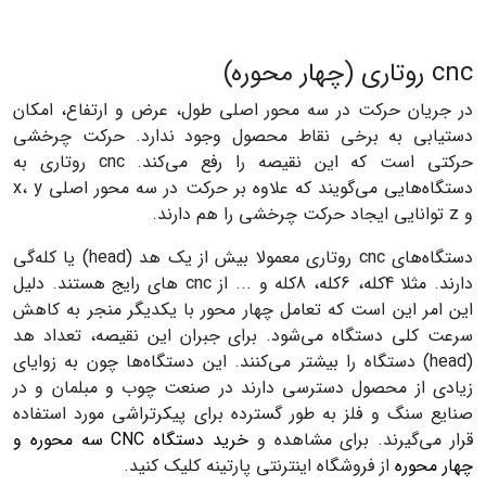
cnc روتاری (چهار محوره)
در جریان حرکت در سه محور اصلی طول، عرض و ارتفاع، امکان
دستیابی به برخی نقاط محصول وجود ندارد. حرکت چرخشی
حرکتی است که این نقیصه را رفع می‌کند. cnc روتاری به
دستگاه‌هایی می‌گویند که علاوه بر حرکت در سه محور اصلی x، y
و z توانایی ایجاد حرکت چرخشی را هم دارند.
دستگاه‌های cnc روتاری معمولا بیش از یک هد (head) یا کله‌گی
دارند. مثلا 4کله، 6کله، 8کله و ... از cnc های رایج هستند. دلیل
این امر این است که تعامل چهار محور با یکدیگر منجر به کاهش
سرعت کلی دستگاه می‌شود. برای جبران این نقیصه، تعداد هد
(head) دستگاه را بیشتر می‌کنند. این دستگاه‌ها چون به زوایای
زیادی از محصول دسترسی دارند در صنعت چوب و مبلمان و در
صنایع سنگ و فلز به طور گسترده برای پیکرتراشی مورد استفاده
قرار می‌گیرند
. برای مشاهده و
خرید دستگاه CNC سه محوره و
چهار محوره
از فروشگاه اینترنتی پارتینه کلیک کنید.