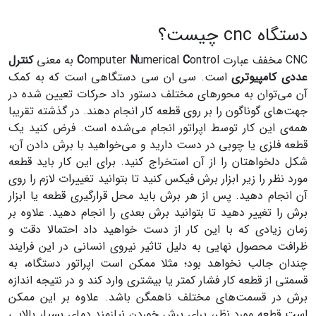
دستگاه cnc چیست؟
CNC مخفف عبارت
ontrol به معنی
C
umerical
N
omputer
C
کنترل
عددی کامپیوتری
است. سی ان سی دستگاهی است که به کمک
آن می‌توان به محورهای مختلف دستور داد حرکات تعیین شده در
جهت‌های گوناگون را بر روی قطعه کار انجام دهند. در گذشته تقریبا
همه‌ی این کار توسط اپراتور انجام می‌شده است. فرض کنید یک
قطعه فلزی یا چوبی در دست دارید و می‌خواهید با برش دادن آن،
شکل دلخواهتان را از آن استخراج کنید. برای این کار باید قطعه
مورد نظر را زیر ابزار برش فیکس کنید تا بتوانید تغییرات لازم را روی
آن انجام دهید. پس از هر برش باید محل قرارگیری قطعه یا ابزار
برش را تغییر دهید تا بتوانید برش بعدی را انجام دهید. علاوه بر
زمان زیادی که با این کار از دست خواهید داد احتمالا دقت و
ظرافت محصول نهایی به دلیل تاثیر نیروی انسانی در این فرایند
چندان جالب نخواهد بود؛ مثلا ممکن است اپراتور دستگاه، به
قسمتی از قطعه کار فشار کمتر یا بیشتری وارد کند و در نتیجه اندازه
برش در قسمت‌های مختلف ناهمگن باشد. علاوه بر این ممکن
است قطعه مورد نظر، برای برش خوردن نیازمند دمای بسیار بالایی