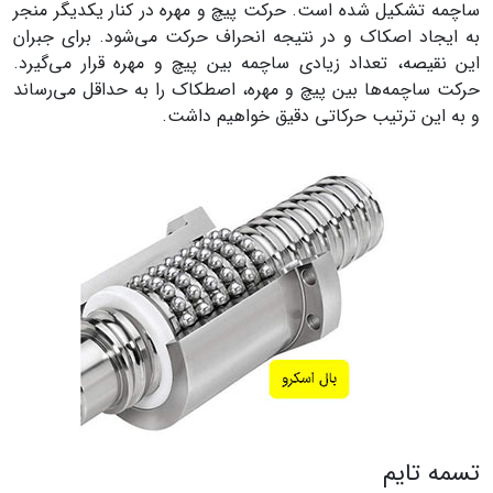
ساچمه تشکیل شده است. حرکت پیچ و مهره در کنار یکدیگر منجر
به ایجاد اصکاک و در نتیجه انحراف حرکت می‌شود. برای جبران
این نقیصه، تعداد زیادی ساچمه بین پیچ و مهره قرار می‌گیرد.
حرکت ساچمه‌ها بین پیچ و مهره، اصطکاک را به حداقل می‌رساند
و به این ترتیب حرکاتی دقیق خواهیم داشت.
تسمه تایم